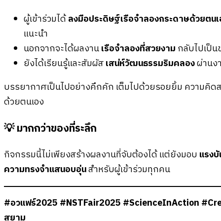
ผู้เข้าร่วมได้
ลงมือประดิษฐ์เรือจำลองกระดาษด้วยตนเ
แนะนำ
นอกจากจะได้ผลงาน
เรือจำลองที่สวยงาม
กลับไปเป็นขอ
ยังได้เรียนรู้และสัมผัส
เสน่ห์วัฒนธรรมริมคลอง
ผ่านงา
บรรยากาศเป็นไปอย่างคึกคัก เต็มไปด้วยรอยยิ้ม ความคิดสร
ด้วยตนเอง
💡 มากกว่าของที่ระลึก
กิจกรรมนี้ไม่เพียงสร้างผลงานที่จับต้องได้ แต่ยังมอบ
แรงบ
ความทรงจำแสนอบอุ่น
สำหรับผู้เข้าร่วมทุกคน
#อวแฟร์2025 #NSTFair2025 #ScienceInAction #Creat
สยาม