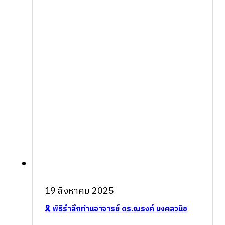
19 สิงหาคม 2025
🎗️ พิธีรำลึกท่านอาจารย์ ดร.ณรงค์ มงคลวนิช