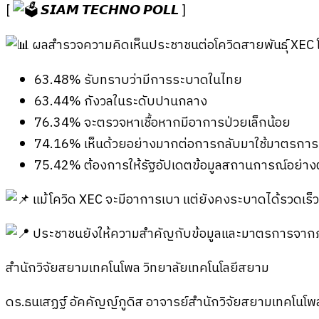
[
𝙎𝙄𝘼𝙈 𝙏𝙀𝘾𝙃𝙉𝙊 𝙋𝙊𝙇𝙇 ]
ผลสำรวจความคิดเห็นประชาชนต่อโควิดสายพันธุ์ XEC 
63.48% รับทราบว่ามีการระบาดในไทย
63.44% กังวลในระดับปานกลาง
76.34% จะตรวจหาเชื้อหากมีอาการป่วยเล็กน้อย
74.16% เห็นด้วยอย่างมากต่อการกลับมาใช้มาตรการ
75.42% ต้องการให้รัฐอัปเดตข้อมูลสถานการณ์อย่างต่
แม้โควิด XEC จะมีอาการเบา แต่ยังคงระบาดได้รวดเร็ว
ประชาชนยังให้ความสำคัญกับข้อมูลและมาตรการจาก
สำนักวิจัยสยามเทคโนโพล วิทยาลัยเทคโนโลยีสยาม
ดร.ธนเสฏฐ์ อัคคัญญ์ภูดิส อาจารย์สำนักวิจัยสยามเทคโนโพ