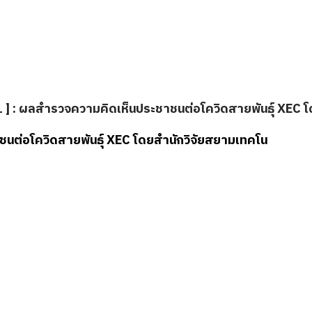
𝙊𝙇𝙇 ] : ผลสำรวจความคิดเห็นประชาชนต่อโควิดสายพันธุ์ XE
ะชาชนต่อโควิดสายพันธุ์ XEC โดยสำนักวิจัยสยามเทคโน