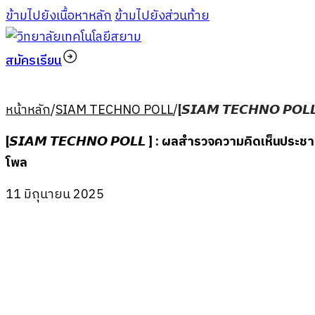
ข้ามไปยังเนื้อหาหลัก
ข้ามไปยังส่วนท้าย
สมัครเรียน
หน้าหลัก
/
SIAM TECHNO POLL
/
[𝙎𝙄𝘼𝙈 𝙏𝙀𝘾𝙃𝙉𝙊 
[𝙎𝙄𝘼𝙈 𝙏𝙀𝘾𝙃𝙉𝙊 𝙋𝙊𝙇𝙇 ] : ผลสำรวจความคิดเห็นปร
โพล
11 มิถุนายน 2025