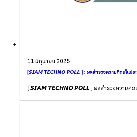
11 มิถุนายน 2025
[𝙎𝙄𝘼𝙈 𝙏𝙀𝘾𝙃𝙉𝙊 𝙋𝙊𝙇𝙇 ] : ผลสำรวจความคิดเห็
[ 𝙎𝙄𝘼𝙈 𝙏𝙀𝘾𝙃𝙉𝙊 𝙋𝙊𝙇𝙇 ] ผลสำรวจควา