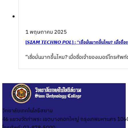
1 พฤษภาคม 2025
[𝙎𝙄𝘼𝙈 𝙏𝙀𝘾𝙃𝙉𝙊 𝙋𝙊𝙇] : “เชื่อมั่นมากขึ้นไหม? เมื
“เชื่อมั่นมากขึ้นไหม? เมื่อชื่อเจ้าของเบอร์โทรศ
วิทยาลัยเทคโนโลยีสยาม
46 แขวงวัดท่าพระ เขตบางกอกใหญ่ กรุงเทพมหานคร 106