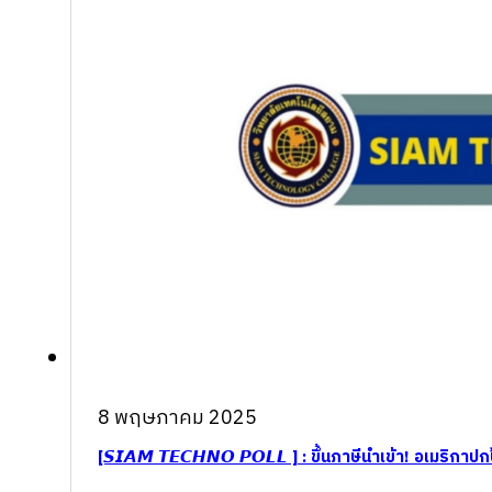
8 พฤษภาคม 2025
[𝙎𝙄𝘼𝙈 𝙏𝙀𝘾𝙃𝙉𝙊 𝙋𝙊𝙇𝙇 ] : ขึ้นภาษีนำเข้า! อเมริ