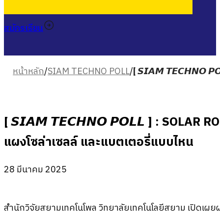
สมัครเรียน
หน้าหลัก
/
SIAM TECHNO POLL
/
[ 𝙎𝙄𝘼𝙈 𝙏𝙀𝘾𝙃𝙉𝙊
[ 𝙎𝙄𝘼𝙈 𝙏𝙀𝘾𝙃𝙉𝙊 𝙋𝙊𝙇𝙇 ] : SOLAR 
แผงโซล่าเซลล์ และแบตเตอรี่แบบไหน
28 มีนาคม 2025
สำนักวิจัยสยามเทคโนโพล วิทยาลัยเทคโนโลยีสยาม เปิดเผ