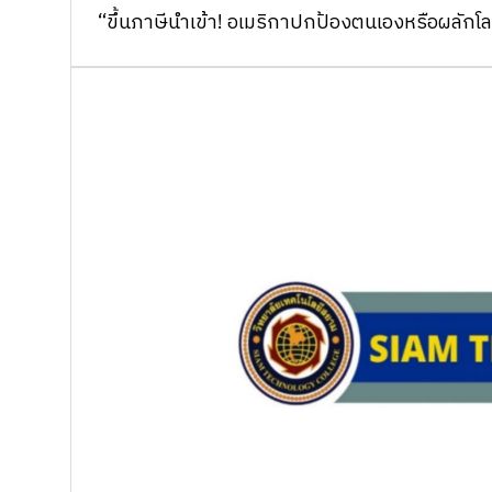
“ขึ้นภาษีนำเข้า! อเมริกาปกป้องตนเองหรือผลัก