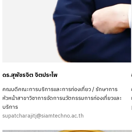
ดร.สุพัชรจิต จิตประไพ
คณบดีคณะการบริการและการท่องเที่ยว / รักษาการ
หัวหน้าสาขาวิชาการจัดการนวัตกรรมการท่องเที่ยวและ
บริการ
supatcharajitj@siamtechno.ac.th