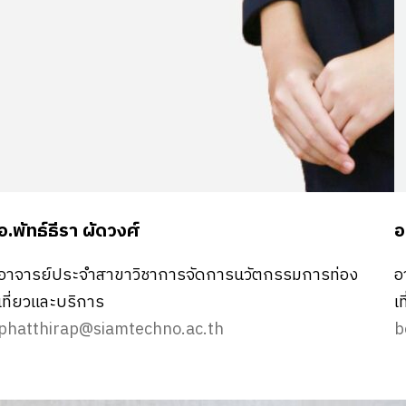
อ.พัทธ์ธีรา ผัดวงศ์
อ
อาจารย์ประจำสาขาวิชาการจัดการนวัตกรรมการท่อง
อ
เที่ยวและบริการ
เ
phatthirap@siamtechno.ac.th
b