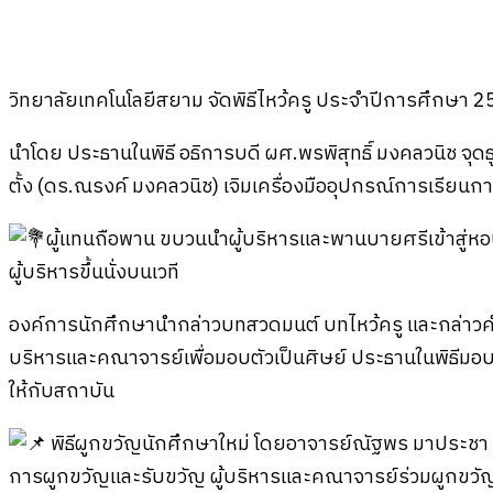
วิทยาลัยเทคโนโลยีสยาม จัดพิธีไหว้ครู ประจำปีการศึกษา 
นำโดย ประธานในพิธี อธิการบดี ผศ.พรพิสุทธิ์ มงคลวนิช จุ
ตั้ง (ดร.ณรงค์ มงคลวนิช) เจิมเครื่องมืออุปกรณ์การเรียน
ผู้แทนถือพาน ขบวนนำผู้บริหารและพานบายศรีเข้าสู่
ผู้บริหารขึ้นนั่งบนเวที
องค์การนักศึกษานำกล่าวบทสวดมนต์ บทไหว้ครู และกล่าว
บริหารและคณาจารย์เพื่อมอบตัวเป็นศิษย์ ประธานในพิธีมอบเก
ให้กับสถาบัน
พิธีผูกขวัญนักศึกษาใหม่ โดยอาจารย์ณัฐพร มาประ
การผูกขวัญและรับขวัญ ผู้บริหารและคณาจารย์ร่วมผูกขวัญ