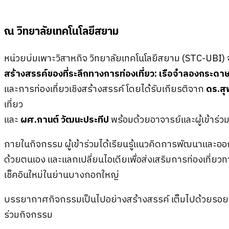
ณ วิทยาลัยเทคโนโลยีสยาม
หน่วยบ่มเพาะวิสาหกิจ วิทยาลัยเทคโนโลยีสยาม (STC-UBI) 
สร้างสรรค์ของที่ระลึกทางการท่องเที่ยว: เรือจำลองกระดา
และการท่องเที่ยวเชิงสร้างสรรค์ โดยได้รับเกียรติจาก
ดร.สุ
เที่ยว
และ
ผศ.กานต์ วัฒนะประทีป
พร้อมด้วยอาจารย์และผู้เข้าร่ว
ภายในกิจกรรม ผู้เข้าร่วมได้เรียนรู้แนวคิดการพัฒนาและออ
ด้วยตนเอง และแลกเปลี่ยนไอเดียเพื่อส่งเสริมการท่องเที่ยวท
เช็คอินใหม่ในย่านบางกอกใหญ่
บรรยากาศกิจกรรมเป็นไปอย่างสร้างสรรค์ เต็มไปด้วยรอยยิ
ร่วมกิจกรรม